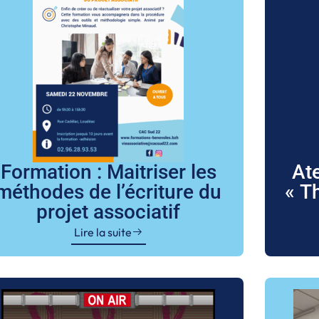
Formation : Maitriser les
Ate
méthodes de l’écriture du
« Th
projet associatif
Lire la suite