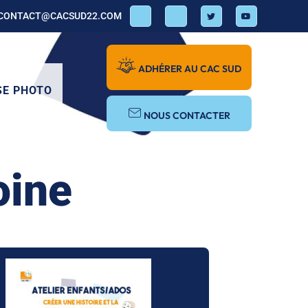
CONTACT@CACSUD22.COM
ADHÉRER AU CAC SUD
SE PHOTO
NOUS CONTACTER
oine