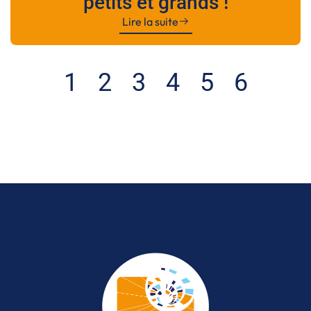
petits et grands !
Lire la suite
1
2
3
4
5
6