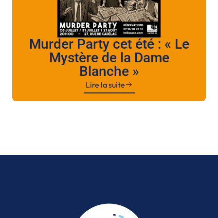
Murder Party cet été : « Le
Mystère de la Dame
Blanche »
Lire la suite