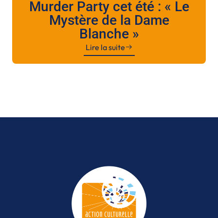
Murder Party cet été : « Le
Mystère de la Dame
Blanche »
Lire la suite